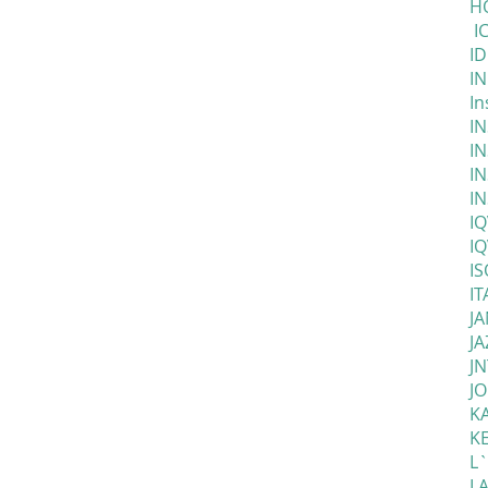
HO
IC
ID
I
In
IN
IN
IN
I
IQ
IQ
I
IT
J
J
JN
J
KA
K
L
L