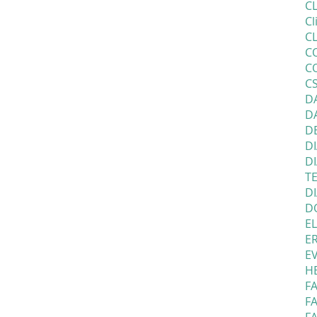
C
Cl
C
C
C
CS
D
DA
D
DI
D
TE
DI
D
EL
ER
E
HE
FA
F