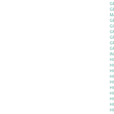
GE
GE
M
G
GI
GR
G
GR
G
IN
HI
HO
H
H
H
H
H
H
H
H