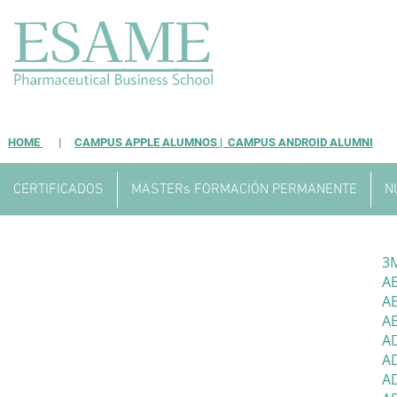
HOME
|
CAMPUS APPLE ALUMNOS |
CAMPUS ANDROID ALUMNI
CERTIFICADOS
MASTERs FORMACIÓN PERMANENTE
N
3M
A
A
AB
A
AD
A