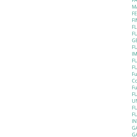
F
M
FE
FI
F
FU
G
F
IM
F
F
Fu
C
Fu
FU
UN
F
F
I
G
GA