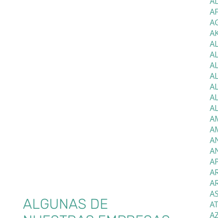
A
AF
A
AK
A
A
AL
AL
AL
AL
A
AM
A
A
AN
AP
AR
A
AS
ALGUNAS DE
AT
AZ