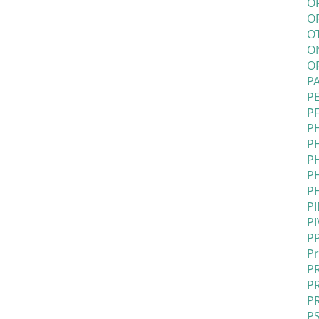
O
OR
O
O
O
PA
PE
PF
PH
P
P
P
PH
PI
PI
PP
Pr
PR
PR
P
PS