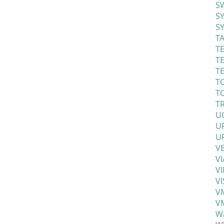
S
S
SY
T
T
T
TE
TO
TO
TR
UC
U
U
VE
VI
V
VI
V
VM
Wa