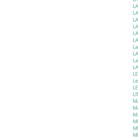
LA
L
LA
L
L
L
La
LA
La
LA
LE
Le
L
LI
M
M
Ma
ME
M
M