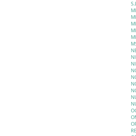
S.
ME
ME
ME
M
M
M
N
N
N
N
N
N
N
NU
NU
O
O
O
R