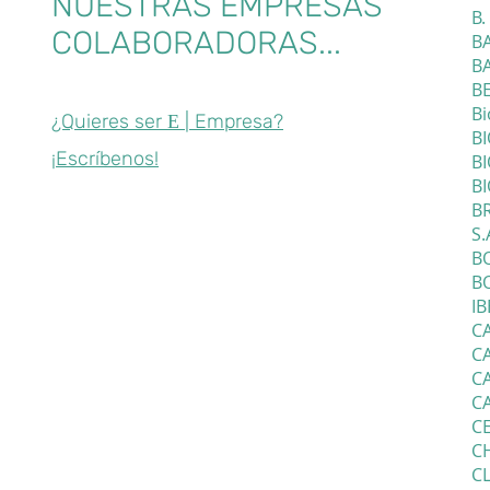
NUESTRAS EMPRESAS
B.
COLABORADORAS...
B
BA
BE
Bi
¿Quieres ser
| Empresa?
E
BI
¡Escríbenos!
BI
B
B
S.
B
B
IB
CA
C
CA
CA
CE
CH
C