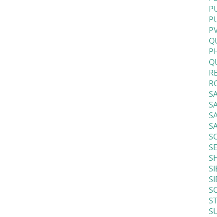
PU
P
PV
Q
P
QU
RE
RO
S
SA
S
SA
SC
S
SH
SI
SI
SO
S
S