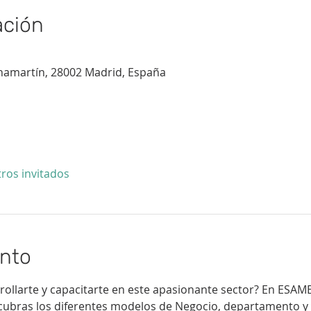
ación
 Chamartín, 28002 Madrid, España
tros invitados
ento
ollarte y capacitarte en este apasionante sector? En ESAM
scubras los diferentes modelos de Negocio, departamento 